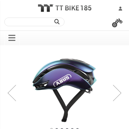
跳
過
0
到
內
容
Skip
Skip
to
to
the
the
end
beginning
of
of
the
the
images
images
gallery
gallery