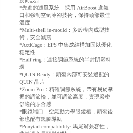
度而設計
*先進的通風系統：採用 AirBoost 進氣
口和強制空氣冷卻技術，保持頭部最佳
溫度
*Multi-shell in-mould：多殼模內成型技
術，安全減震
*ActiCage：EPS 中集成結構加固以優化
穩定性
*Half ring：連接調節系統的半封閉塑料
環
*QUIN Ready：頭盔內部可安裝選配的
QUIN 晶片
*Zoom Pro：精確調節系統，帶有易於掌
握的調節輪，並可調節高度，實現緊密
舒適的貼合感
*眼鏡端口：空氣動力學眼鏡槽，頭盔後
部也配有鏡腳導軌
*Ponytail compatibility: 馬尾辮兼容性，