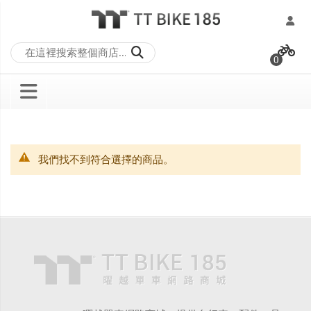
跳
過
0
到
內
容
我們找不到符合選擇的商品。