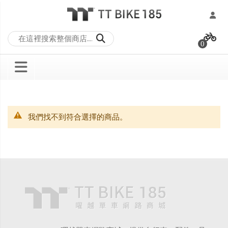
跳
過
0
到
內
容
我們找不到符合選擇的商品。