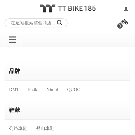
跳
過
0
到
內
容
品牌
DMT
Fizik
Nimbl
QUOC
鞋款
公路車鞋
登山車鞋