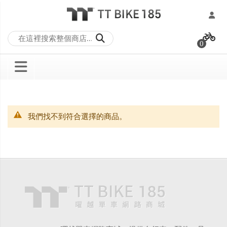
跳
過
0
到
內
容
我們找不到符合選擇的商品。