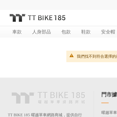
跳
過
到
內
車款
人身部品
包款
鞋款
安全帽
容
我們找不到符合選擇的
門市據
曜越單
TT BIKE 185 曜越單車網路商城，提供自行