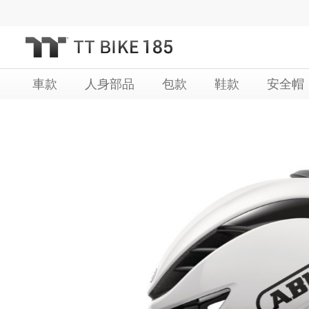
跳
過
到
內
車款
人身部品
包款
鞋款
安全帽
容
Skip
Skip
to
to
the
the
end
beginning
of
of
the
the
images
images
gallery
gallery