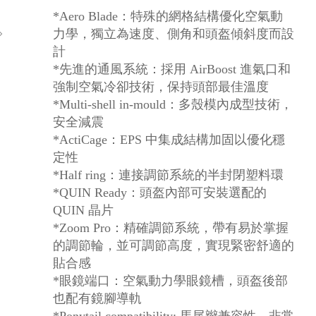
*Aero Blade：特殊的網格結構優化空氣動
力學，獨立為速度、側角和頭盔傾斜度而設
計
*先進的通風系統：採用 AirBoost 進氣口和
強制空氣冷卻技術，保持頭部最佳溫度
*Multi-shell in-mould：多殼模內成型技術，
安全減震
*ActiCage：EPS 中集成結構加固以優化穩
定性
*Half ring：連接調節系統的半封閉塑料環
*QUIN Ready：頭盔內部可安裝選配的
QUIN 晶片
*Zoom Pro：精確調節系統，帶有易於掌握
的調節輪，並可調節高度，實現緊密舒適的
貼合感
*眼鏡端口：空氣動力學眼鏡槽，頭盔後部
也配有鏡腳導軌