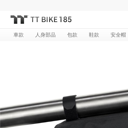
跳
過
到
內
車款
人身部品
包款
鞋款
安全帽
容
Skip
Skip
to
to
the
the
end
beginning
of
of
the
the
images
images
gallery
gallery