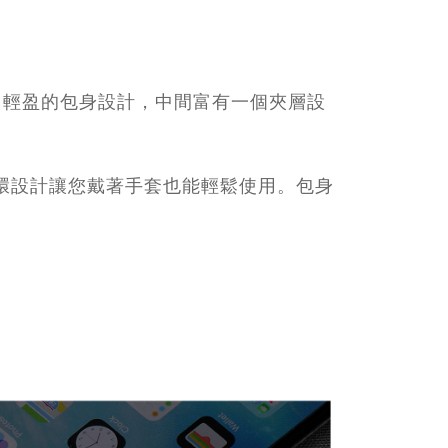
。輕盈的包身設計，中間富有一個夾層設
屬的拉鍊環設計讓您戴著手套也能輕鬆使用。包身