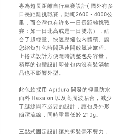
專為超長距離自行車賽設計( 國外有多
日長距離挑戰賽，動輒2600 - 4000公
里，而台灣也有許多一日長距離挑戰
賽：如一日北高或是一日雙塔），結
合了超輕量、快速壓縮包內體積、讓
您縮短打包時間迅速開啟競速旅程。
上捲式設計方便隨時調整包身容量，
稍厚的包體設計即使包內沒有裝滿物
品也不影響外型。
此包款採用 Apidura 開發的輕量防水
面料 Hexalon 以及高周波貼合，減少
了縫線與不必要的設計，讓包身外形
簡潔流線，同時重量低於 210g。
三點式固定設計讓您拆裝毫不費力，