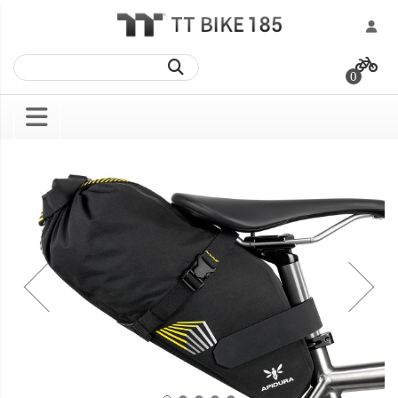
跳
過
0
到
內
容
Skip
Skip
to
to
the
the
end
beginning
of
of
the
the
images
images
gallery
gallery