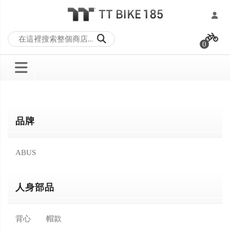
跳
過
0
到
內
容
品牌
ABUS
人身部品
背心
帽款