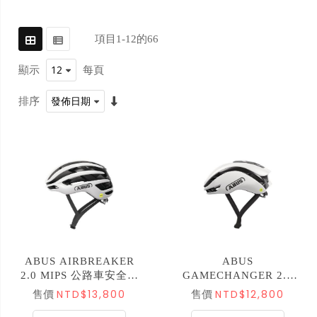
項目
1
-
12
的
66
顯示
每頁
排序
ABUS AIRBREAKER
ABUS
2.0 MIPS 公路車安全帽
GAMECHANGER 2.0
亮光白
空力安全帽 MIPS 亞版
NTD$13,800
NTD$12,800
售價
售價
亮白 ML