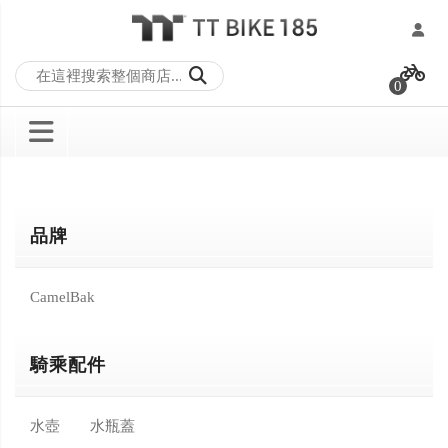
跳
過
0
到
內
容
品牌
CamelBak
騎乘配件
水壺
水瓶蓋