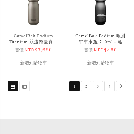
CamelBak Podium
CamelBak Podium 噴射
Titanium 競速輕量真空
單車水瓶 710ml - 黑
保冰單車水瓶 530ml -
NTD$3,680
NTD$480
售價
售價
鈦
新增到購物車
新增到購物車
頁面
您正在閱讀網頁
頁面
頁面
頁面
頁面
下一步
1
2
3
4