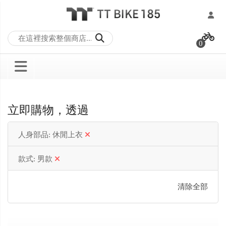
跳
過
0
到
內
容
立即購物，透過
人身部品
休閒上衣
款式
男款
清除全部