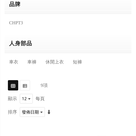
品牌
CHPT3
人身部品
車衣
車褲
休閒上衣
短褲
9
項
顯示
每頁
排序