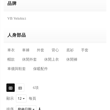
品牌
VB Velobici
人身部品
車衣
車褲
外套
背心
底衫
手套
帽款
休閒外套
休閒上衣
休閒褲
車襪與鞋套
保暖配件
6
項
顯示
每頁
排序