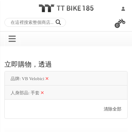
跳
過
0
到
內
容
立即購物，透過
品牌
VB Velobici
人身部品
手套
清除全部