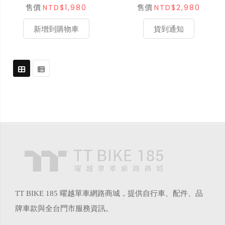
黑
NTD$1,980
NTD$2,980
售價
售價
新增到購物車
貨到通知
TT BIKE 185 曜越單車網路商城，提供自行車、配件、品
牌車款與全台門市服務資訊。