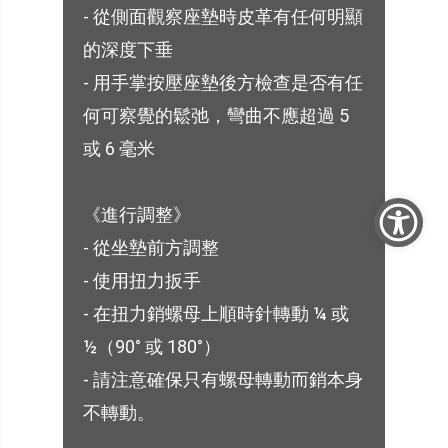
- 從側面觀察座墊時皮革有任何明顯
的深度下垂
- 用手掌按壓座墊後方檢查是否有任
何可察覺的鬆弛，彎曲不應超過 5
或 6 毫米
《進行調整》
- 從坐墊前方調整
- 使用扭力扳手
- 在扭力銷螺母上順時針轉動 ¼ 或
½（90° 或 180°）
- 請注意確保只有螺母轉動而銷本身
不轉動。