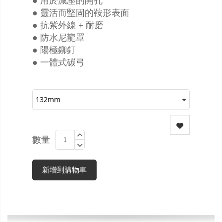
● 用於減壓的開孔
● 靈活而堅固的鞍形表面
● 抗紫外線 + 耐磨
● 防水尼龍罩
● 陽極鉚釘
● 一體式碳弓
數量
新增到購物車