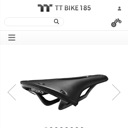
跳
過
0
到
內
容
Skip
Skip
to
to
the
the
end
beginning
of
of
the
the
images
images
gallery
gallery