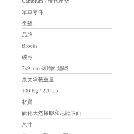
Cambium - 現代座墊
單車零件
坐墊
品牌
Brooks
碳弓
7x9 mm 碳纖維編織
最大承載重量
100 Kg / 220 Lb
材質
硫化天然橡膠和尼龍表面
尺寸