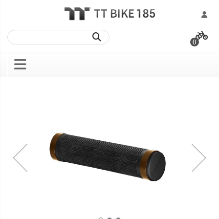
跳
過
0
到
內
容
Skip
Skip
to
to
the
the
end
beginning
of
of
the
the
images
images
gallery
gallery