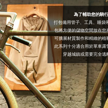
為了輔助您的騎
打包備用管子、工具、睡袋和帳
包將方便的儲物空間放在您
可擴展材質製作和精緻的植
此系列十分適合用於單車露
穿越城鎮或需要完全逃