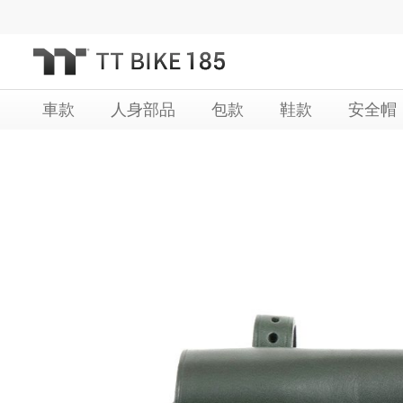
跳
過
到
內
車款
人身部品
包款
鞋款
安全帽
容
Skip
Skip
to
to
the
the
end
beginning
of
of
the
the
images
images
gallery
gallery