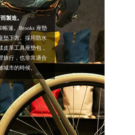
行而製造。
篷。Brooks 座墊
座墊下方。採用防水
鞣皮革工具座墊包，
營旅行，也非常適合
離城市的時候。