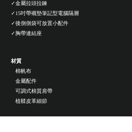
金屬拉頭拉鍊
15吋帶襯墊筆記型電腦隔層
後側側袋可放置小配件
胸帶連結座
材質
棉帆布
金屬配件
可調式棉質肩帶
植鞣皮革細節