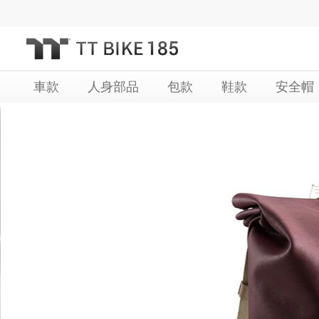
跳
過
到
內
車款
人身部品
包款
鞋款
安全帽
容
Skip
Skip
to
to
the
the
end
beginning
of
of
the
the
images
images
gallery
gallery