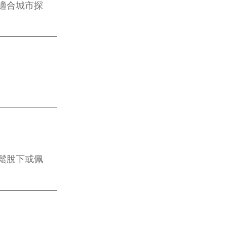
適合城市探
鬆脫下或佩