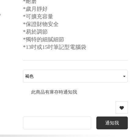
*耐磨
*歲月靜好
*可擴充容量
*保證財物安全
*易於調節
*獨特的細膩細節
*13吋或15吋筆記型電腦袋
此商品有庫存時通知我
通知我