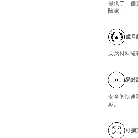
提供了一個
險家。
歲月
天然材料隨
易於
安全的快速
戴。
可擴