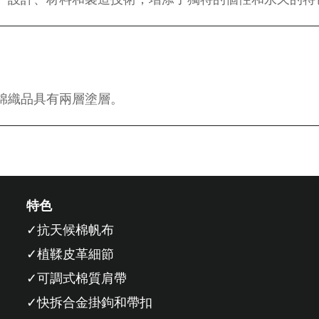
棉織品具有兩層塗層。
特色
抗天候棉帆布
植鞣皮革細節
可調式棉質肩帶
快拆合金掛鉤和帶扣