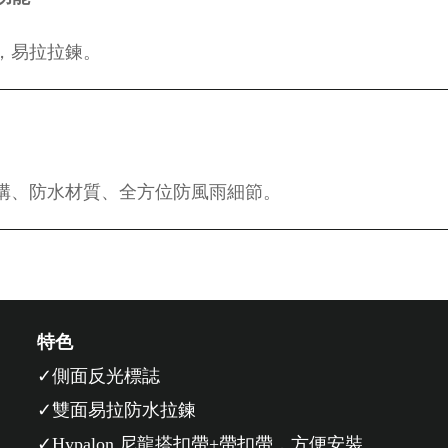
，易拉拉鍊。
構、防水材質、全方位防風雨細節。
特色
側面反光標誌
雙面易拉防水拉鍊
Hypalon 尼龍搭扣帶+帶扣帶，方便安裝