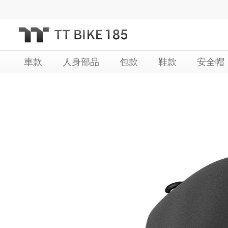
跳
過
到
內
車款
人身部品
包款
鞋款
安全帽
容
Skip
Skip
to
to
the
the
end
beginning
of
of
the
the
images
images
gallery
gallery