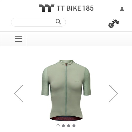
跳
過
0
到
內
容
Skip
Skip
to
to
the
the
end
beginning
of
of
the
the
images
images
gallery
gallery