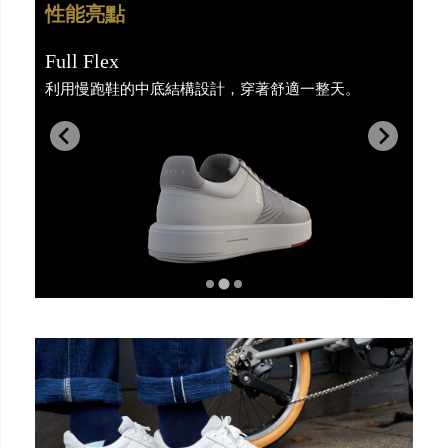
性能亮點
性能亮點
性能亮點
Noiseless
Full Flex
German Craftmanship
幾乎不會發出擾人聲響
利用慢跑鞋的中底結構設計，穿著舒適一整天。
全系列由領先全球的鞋款實驗室於德國設計製造