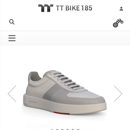
跳
過
0
到
內
容
Skip
Skip
to
to
the
the
end
beginning
of
of
the
the
images
images
gallery
gallery