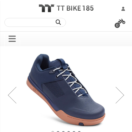
跳
過
0
到
內
容
Skip
Skip
to
to
the
the
end
beginning
of
of
the
the
images
images
gallery
gallery