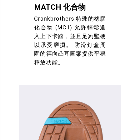
MATCH 化合物
Crankbrothers 特殊的橡膠
化合物 (MC1) 允許輕鬆進
入上下卡踏，並且足夠堅硬
以承受磨損。 防滑釘盒周
圍的徑向凸耳圖案提供平穩
釋放功能。