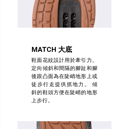
MATCH 大底
鞋面花紋設計用於牽引力。
定向傾斜和間隔的腳趾和腳
後跟凸面為在陡峭地形上或
徒步行走提供抓地力。 傾
斜的鞋頭方便在陡峭的地形
上步行。