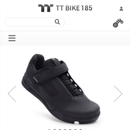
跳
過
0
到
內
容
Skip
Skip
to
to
the
the
end
beginning
of
of
the
the
images
images
gallery
gallery