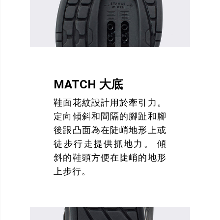
MATCH 大底
鞋面花紋設計用於牽引力。
定向傾斜和間隔的腳趾和腳
後跟凸面為在陡峭地形上或
徒步行走提供抓地力。 傾
斜的鞋頭方便在陡峭的地形
上步行。