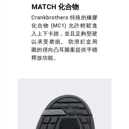
MATCH 化合物
Crankbrothers 特殊的橡膠
化合物 (MC1) 允許輕鬆進
入上下卡踏，並且足夠堅硬
以承受磨損。 防滑釘盒周
圍的徑向凸耳圖案提供平穩
釋放功能。