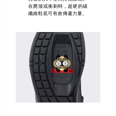
在爬坡或衝刺時，超硬的碳
纖維鞋底可有效傳遞力量。