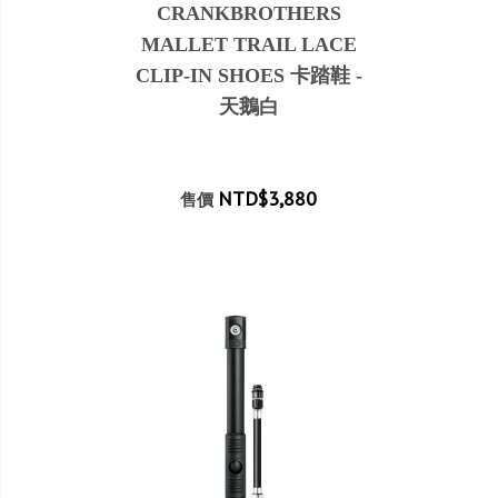
CRANKBROTHERS
MALLET TRAIL LACE
CLIP-IN SHOES 卡踏鞋 -
天鵝白
NTD$3,880
售價