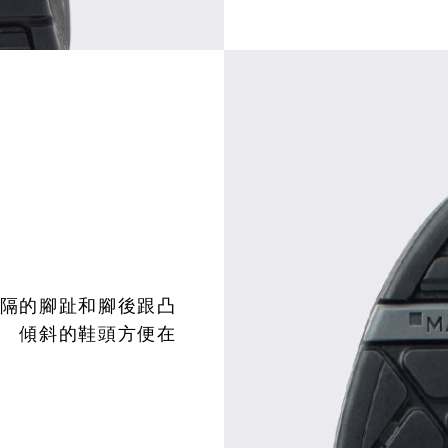
間隔的腳趾和腳後跟凸
。 傾斜的鞋頭方便在