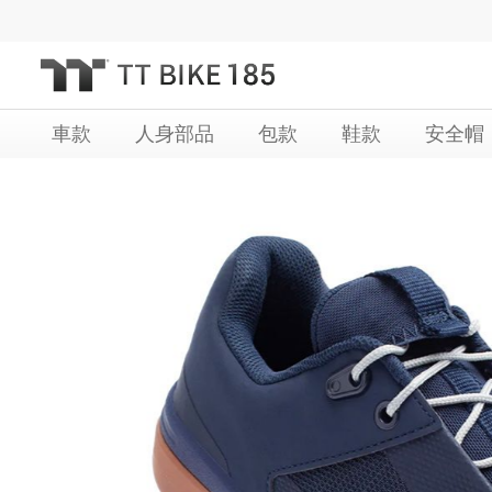
跳
過
到
內
車款
人身部品
包款
鞋款
安全帽
容
Skip
Skip
to
to
the
the
end
beginning
of
of
the
the
images
images
gallery
gallery