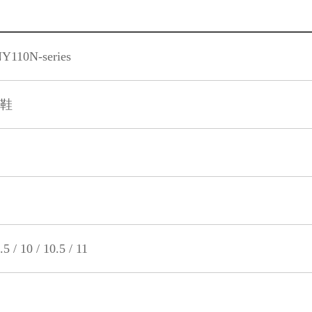
Y110N-series
踏鞋
s
.5 / 10 / 10.5 / 11