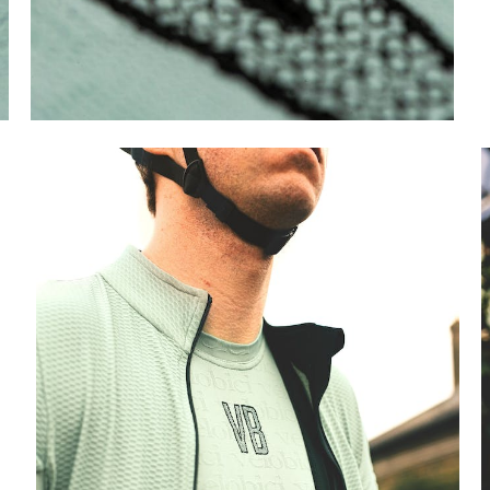
緹
輸
努
。
鬆