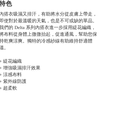
特色
內搭衣吸濕又排汗，有助將水分從皮膚上帶走，
即使對於最溫暖的天氣，也是不可或缺的單品。
我們的 Delta 系列內搭衣進一步採用緹花編織，
將布料從身體上微微抬起，促進通風，幫助您保
持乾爽涼爽。獨特的冷感紗線有助維持舒適體
溫。
+ 緹花編織
+ 增強吸濕排汗效果
+ 涼感布料
+ 紫外線防護
+ 超柔軟