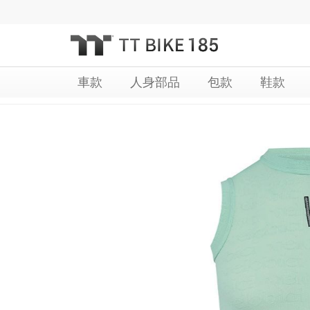
跳
過
到
內
容
車款
人身部品
包款
鞋款
Skip
Skip
to
to
the
the
end
beginning
of
of
the
the
images
images
gallery
gallery