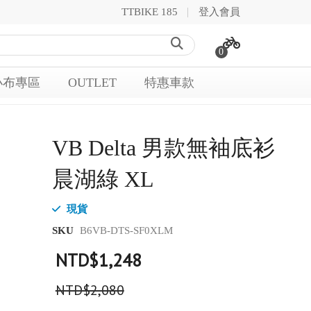
TTBIKE 185
登入會員
0
小布專區
OUTLET
特惠車款
VB Delta 男款無袖底衫
晨湖綠 XL
現貨
SKU
B6VB-DTS-SF0XLM
NTD$1,248
NTD$2,080