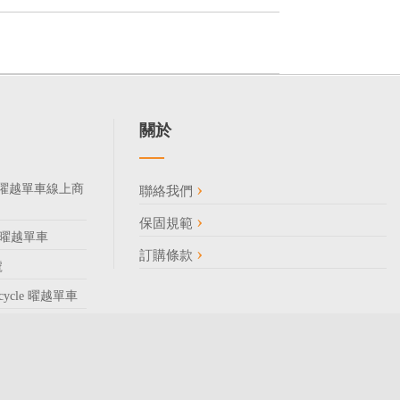
關於
185 曜越單車線上商
聯絡我們
保固規範
85 曜越單車
訂購條款
號
Bicycle 曜越單車