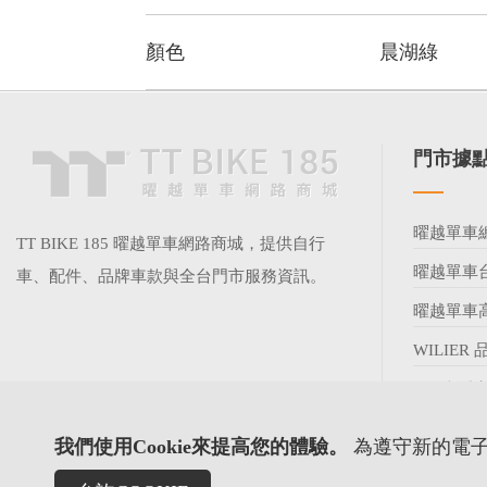
顏色
晨湖綠
門市據
曜越單車
TT BIKE 185 曜越單車網路商城，提供自行
曜越單車
車、配件、品牌車款與全台門市服務資訊。
曜越單車
WILIER
查看
我們使用Cookie來提高您的體驗。
為遵守新的電子