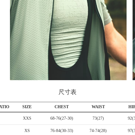
尺寸表
ATIO
SIZE
CHEST
WAIST
HI
XXS
68-76(27-30)
73(27)
92(
XS
76-84(30-33)
74-74(28)
97(