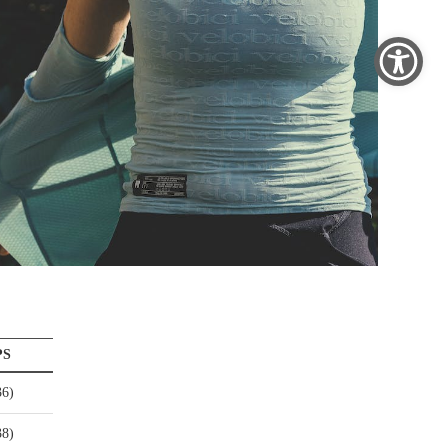
PS
36)
38)