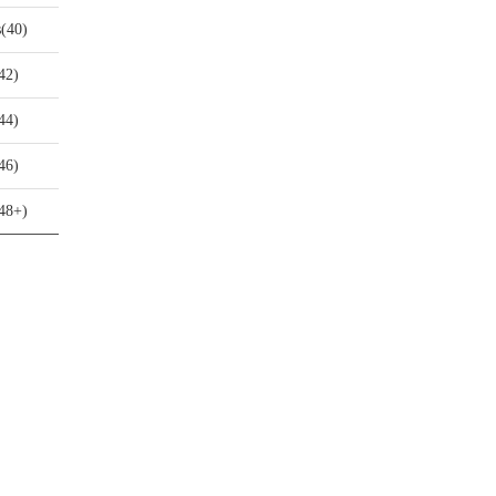
s(40)
42)
44)
46)
48+)