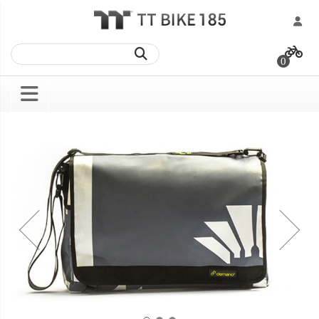
跳
過
0
到
內
容
Skip
Skip
to
to
the
the
end
beginning
of
of
the
the
images
images
gallery
gallery