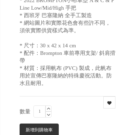
* 2022 BROMPTON小布車型 A & C & P
Line Low/Mid/High 手把
* 西班牙 巴塞隆納 全手工製造
* 網站圖片和實際花色會有些許不同，
須依實際供貨樣式為準。
* 尺寸：30 x 42 x 14 cm
* 配件：Brompton 車前專用支架/ 斜肩揹
帶
* 材質：採用帆布 (PVC) 製成，此帆布
用於宣傳巴塞隆納的特殊慶祝活動。防
水且耐用。
數量
新增到購物車