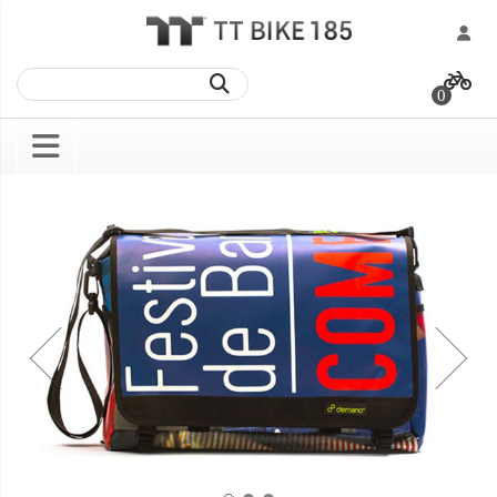
跳
過
0
到
內
容
Skip
Skip
to
to
the
the
end
beginning
of
of
the
the
images
images
gallery
gallery