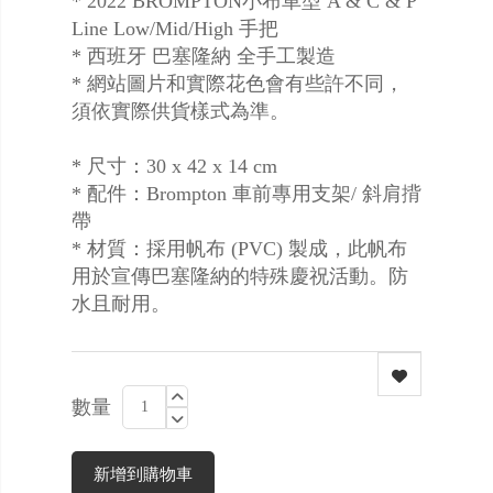
* 2022 BROMPTON小布車型 A & C & P
Line Low/Mid/High 手把
* 西班牙 巴塞隆納 全手工製造
* 網站圖片和實際花色會有些許不同，
須依實際供貨樣式為準。
* 尺寸：30 x 42 x 14 cm
* 配件：Brompton 車前專用支架/ 斜肩揹
帶
* 材質：採用帆布 (PVC) 製成，此帆布
用於宣傳巴塞隆納的特殊慶祝活動。防
水且耐用。
數量
新增到購物車