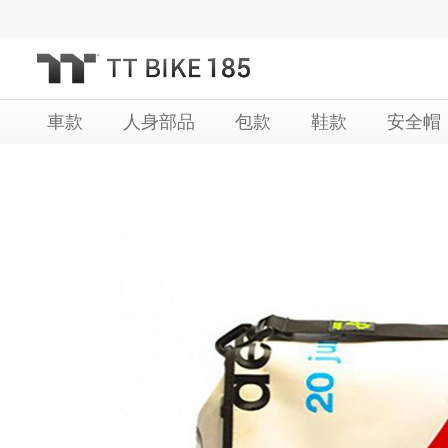
跳
過
到
內
車款
人身部品
包款
鞋款
安全帽
容
Skip
Skip
to
to
the
the
end
beginning
of
of
the
the
images
images
gallery
gallery