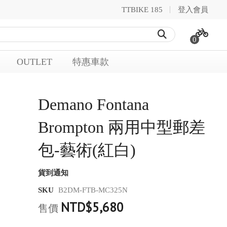
TTBIKE 185
登入會員
0
OUTLET
特惠車款
Demano Fontana
Brompton 兩用中型郵差
包-藝術(紅白)
貨到通知
SKU
B2DM-FTB-MC325N
NTD$5,680
售價