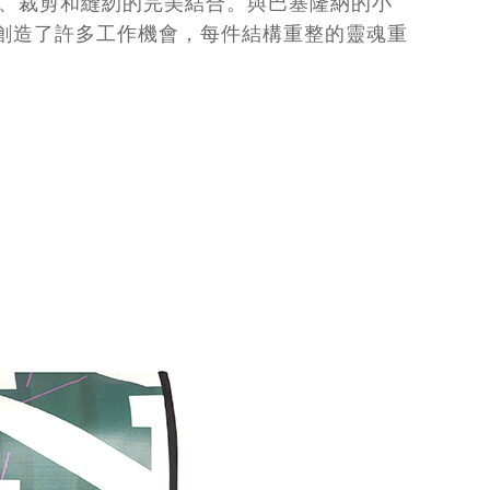
計、裁剪和縫紉的完美結合。與巴塞隆納的小
創造了許多工作機會，每件結構重整的靈魂重