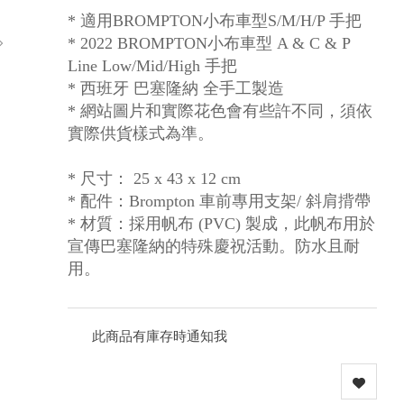
* 適用BROMPTON小布車型S/M/H/P 手把
* 2022 BROMPTON小布車型 A & C & P
Line Low/Mid/High 手把
* 西班牙 巴塞隆納 全手工製造
* 網站圖片和實際花色會有些許不同，須依
實際供貨樣式為準。
* 尺寸： 25 x 43 x 12 cm
* 配件：Brompton 車前專用支架/ 斜肩揹帶
* 材質：採用帆布 (PVC) 製成，此帆布用於
宣傳巴塞隆納的特殊慶祝活動。防水且耐
用。
此商品有庫存時通知我