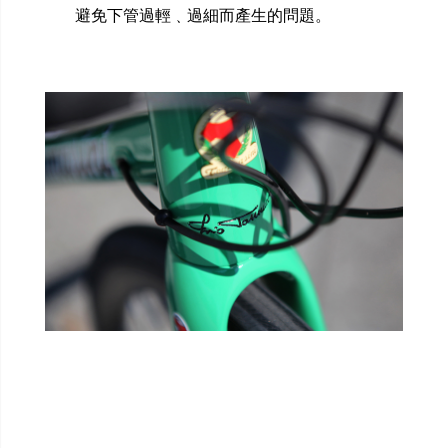
避免下管過輕﹑過細而產生的問題。