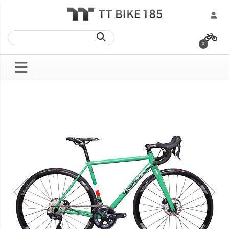
跳
過
到
0
內
容
Skip
Skip
to
to
the
the
end
beginning
of
of
the
the
images
images
gallery
gallery