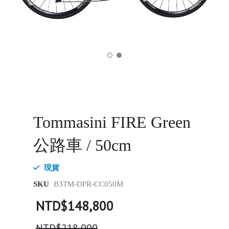
Tommasini FIRE Green
公路車 / 50cm
現貨
SKU
B3TM-DFR-CC050M
NTD$148,800
NTD$218,000