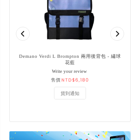
Demano Verdi L Brompton 兩用後背包 - 繡球
De
花藍
Write your review
NTD$6,180
售價
貨到通知