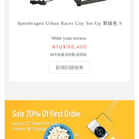
Speedvagen Urban Racer City Set-Up 軍綠色 S
Write your review
NTD$166,400
NTD$208,000
新增到購物車