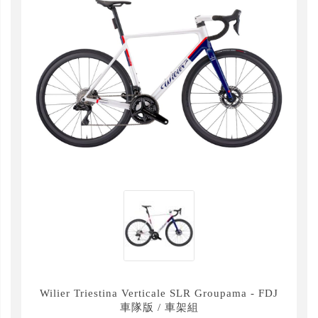
Wilier Triestina Verticale SLR Groupama - FDJ
車隊版 / 車架組