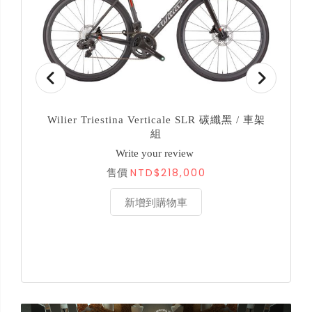
Wilier Triestina Verticale SLR 碳纖黑 / 車架
W
組
Write your review
NTD$218,000
售價
新增到購物車