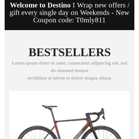
Welcome to Destino !
Wrap new offers /
gift every single day on Weekends - New
Coupon code: T0mly811
BESTSELLERS
Lorem ipsum dolor sit amet, consectetur adipiscing elit, sed
do eiusmod tempor
incididunt ut labore et dolore magna aliqua.