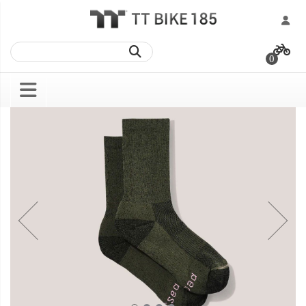
跳
過
0
到
內
容
Skip
Skip
to
to
the
the
end
beginning
of
of
the
the
images
images
gallery
gallery