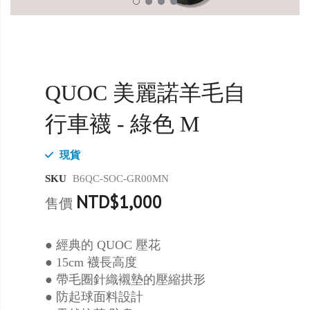
QUOC 美麗諾羊毛自
行車襪 - 綠色 M
現貨
SKU
B6QC-SOC-GR00MN
NTD$1,000
售價
● 經典的 QUOC 壓花
● 15cm 襪長高度
● 帶毛圈針織襯墊的壓縮拱形
● 防起球面料設計