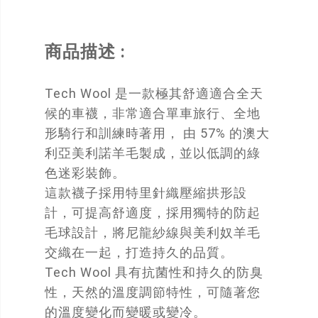
商品描述 :
Tech Wool 是一款極其舒適適合全天
候的車襪，非常適合單車旅行、全地
形騎行和訓練時著用， 由 57% 的澳大
利亞美利諾羊毛製成，並以低調的綠
色迷彩裝飾。
這款襪子採用特里針織壓縮拱形設
計，可提高舒適度，採用獨特的防起
毛球設計，將尼龍紗線與美利奴羊毛
交織在一起，打造持久的品質。
Tech Wool 具有抗菌性和持久的防臭
性，天然的溫度調節特性，可隨著您
的溫度變化而變暖或變冷。