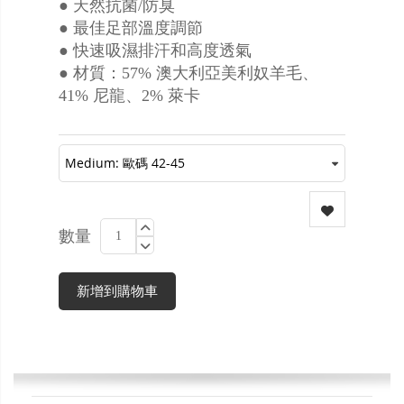
● 天然抗菌/防臭
● 最佳足部溫度調節
● 快速吸濕排汗和高度透氣
● 材質：57% 澳大利亞美利奴羊毛、
41% 尼龍、2% 萊卡
數量
新增到購物車