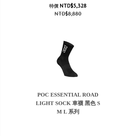
NTD$5,328
特價
NTD$8,880
POC ESSENTIAL ROAD
LIGHT SOCK 車襪 黑色 S
M L 系列