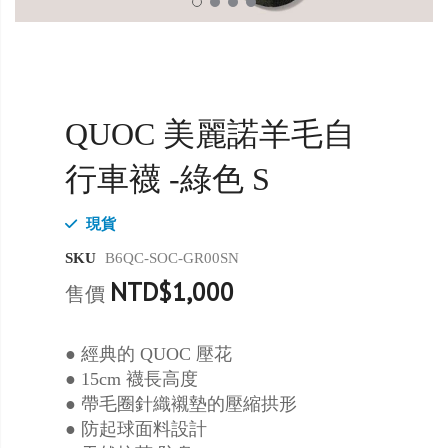
QUOC 美麗諾羊毛自
行車襪 -綠色 S
現貨
SKU
B6QC-SOC-GR00SN
NTD$1,000
售價
● 經典的 QUOC 壓花
● 15cm 襪長高度
● 帶毛圈針織襯墊的壓縮拱形
● 防起球面料設計