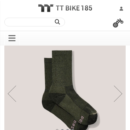
跳
過
0
到
內
容
Skip
Skip
to
to
the
the
end
beginning
of
of
the
the
images
images
gallery
gallery