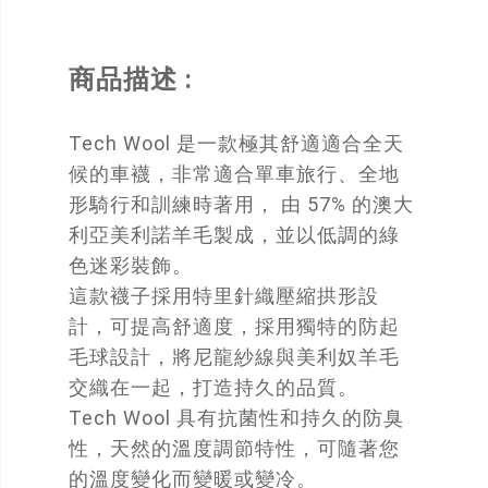
商品描述 :
Tech Wool 是一款極其舒適適合全天
候的車襪，非常適合單車旅行、全地
形騎行和訓練時著用， 由 57% 的澳大
利亞美利諾羊毛製成，並以低調的綠
色迷彩裝飾。
這款襪子採用特里針織壓縮拱形設
計，可提高舒適度，採用獨特的防起
毛球設計，將尼龍紗線與美利奴羊毛
交織在一起，打造持久的品質。
Tech Wool 具有抗菌性和持久的防臭
性，天然的溫度調節特性，可隨著您
的溫度變化而變暖或變冷。