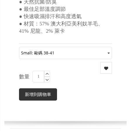
● 天然抗菌/防臭
● 最佳足部溫度調節
● 快速吸濕排汗和高度透氣
● 材質：57% 澳大利亞美利奴羊毛、
41% 尼龍、2% 萊卡
數量
新增到購物車