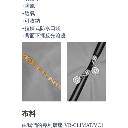
+防風
+透氣
+可收納
+拉鍊式防水口袋
+背面下擺反光滾邊
布料
由我們的專利層壓 VB-CLIMAT/VC1