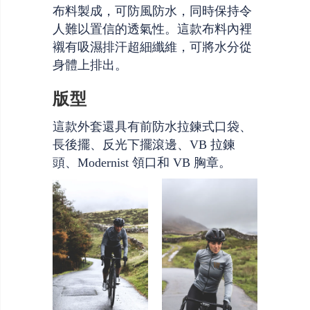
布料製成，可防風防水，同時保持令
人難以置信的透氣性。這款布料內裡
襯有吸濕排汗超細纖維，可將水分從
身體上排出。
版型
這款外套還具有前防水拉鍊式口袋、
長後擺、反光下擺滾邊、VB 拉鍊
頭、Modernist 領口和 VB 胸章。