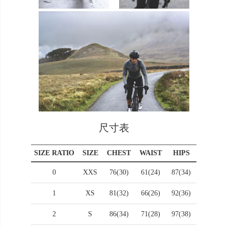
尺寸表
SIZE RATIO
SIZE
CHEST
WAIST
HIPS
0
XXS
76(30)
61(24)
87(34)
1
XS
81(32)
66(26)
92(36)
2
S
86(34)
71(28)
97(38)