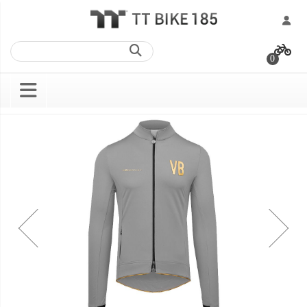
跳
過
0
到
內
容
Skip
Skip
to
to
the
the
end
beginning
of
of
the
the
images
images
gallery
gallery