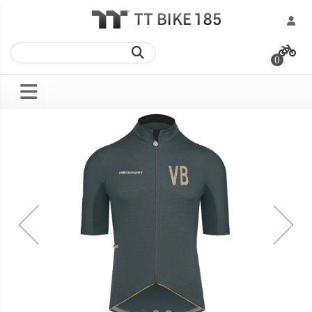
跳
過
0
到
內
容
Skip
Skip
to
to
the
the
end
beginning
of
of
the
the
images
images
gallery
gallery