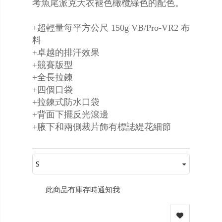
考魚尾派克大衣褪色橄欖綠色的配色。
+超輕量每平方公尺 150g VB/Pro-VR2 布
料
+卓越的排汗效果
+競賽版型
+全長拉鍊
+四個口袋
+拉鍊式防水口袋
+背面下擺反光滾邊
+腋下和兩側裁片飾有標誌緹花細節
此商品有庫存時通知我