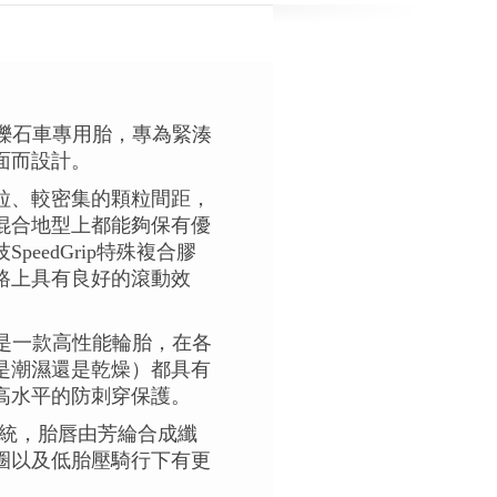
vel H 礫石車專用胎，專為緊湊
面而設計。
粒、較密集的顆粒間距，
混合地型上都能夠保有優
peedGrip特殊複合膠
路上具有良好的滾動效
vel H 是一款高性能輪胎，在各
是潮濕還是乾燥）都具有
高水平的防刺穿保護。
eady)系統，胎唇由芳綸合成纖
圈以及低胎壓騎行下有更