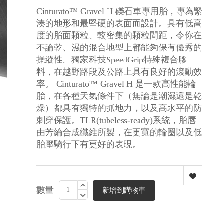
Cinturato™ Gravel H 礫石車專用胎，專為緊
湊的地形和最堅硬的表面而設計。具有低高
度的胎面顆粒、較密集的顆粒間距，令你在
不論乾、濕的混合地型上都能夠保有優秀的
操縱性。獨家科技SpeedGrip特殊複合膠
料，在越野路段及公路上具有良好的滾動效
率。 Cinturato™ Gravel H 是一款高性能輪
胎，在各種天氣條件下（無論是潮濕還是乾
燥）都具有獨特的抓地力，以及高水平的防
刺穿保護。TLR(tubeless-ready)系統，胎唇
由芳綸合成纖維所製，在更寬的輪圈以及低
胎壓騎行下有更好的表現。
數量
新增到購物車