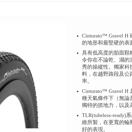
Cinturato™ Gra
的地形和最堅硬的表
具有低高度的胎面顆
令你在不論乾、濕的
秀的操縱性。獨家科技S
料，在越野路段及公
率。
Cinturato™ Gra
種天氣條件下（無論
獨特的抓地力，以及
TLR(tubeless-r
維所製，在更寬的輪
好的表現。