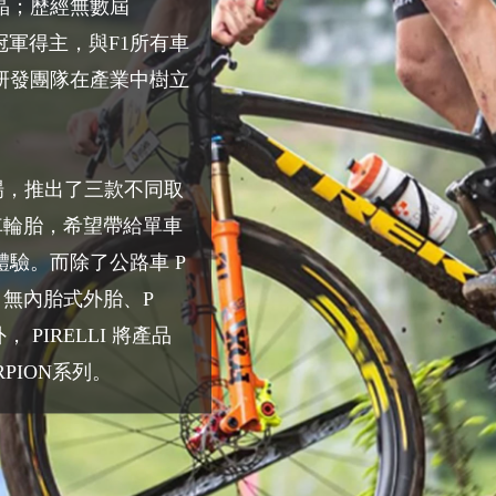
晶；歷經無數屆
冠軍得主，與F1所有車
研發團隊在產業中樹立
。
市場，推出了三款不同取
路車輪胎，希望帶給單車
驗。而除了公路車 P
to™ 無內胎式外胎、P
外， PIRELLI 將產品
PION系列。