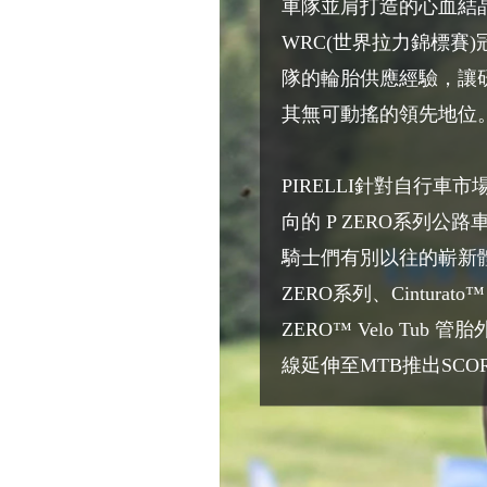
車隊並肩打造的心血結
WRC(世界拉力錦標賽)
隊的輪胎供應經驗，讓
其無可動搖的領先地位
PIRELLI針對自行車
向的 P ZERO系列公
騎士們有別以往的嶄新體
ZERO系列、Cintura
ZERO™ Velo Tub 管胎
線延伸至MTB推出SCOR