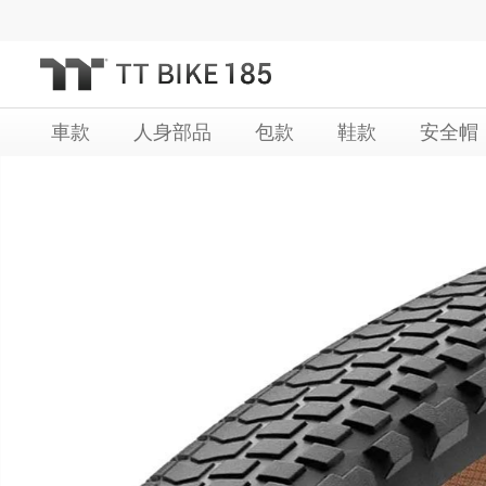
跳
過
到
內
車款
人身部品
包款
鞋款
安全帽
容
Skip
Skip
to
to
the
the
end
beginning
of
of
the
the
images
images
gallery
gallery