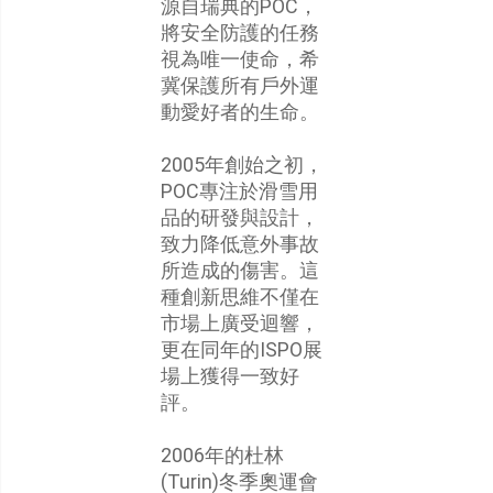
源自瑞典的POC，
將安全防護的任務
視為唯一使命，希
冀保護所有戶外運
動愛好者的生命。
2005年創始之初，
POC專注於滑雪用
品的研發與設計，
致力降低意外事故
所造成的傷害。這
種創新思維不僅在
市場上廣受迴響，
更在同年的ISPO展
場上獲得一致好
評。
2006年的杜林
(Turin)冬季奧運會