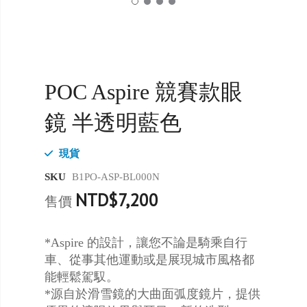
POC Aspire 競賽款眼
鏡 半透明藍色
現貨
SKU
B1PO-ASP-BL000N
NTD$7,200
售價
*Aspire 的設計，讓您不論是騎乘自行
車、從事其他運動或是展現城市風格都
能輕鬆駕馭。
*源自於滑雪鏡的大曲面弧度鏡片，提供