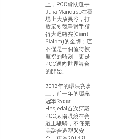
上，POC贊助選手
Julia Mancuso在賽
場上大放異彩，打
敗眾多競爭對手獲
得大迴轉賽(Giant
Slalom)的金牌；這
不僅是一個值得被
慶祝的時刻，更是
POC邁向世界舞台
的開始。
2013年的環法賽事
上，前一年的環義
冠軍Ryder
Hesjedal首次穿戴
POC太陽眼鏡在賽
道上馳騁，不僅完
美融合造型與安
全，更為2014與