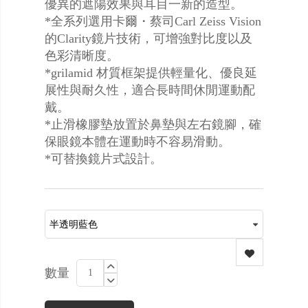
優異的遮陽效果與耳目一新的造型。
*全系列選用卡爾・蔡司Carl Zeiss Vision
的Clarity鏡片技術，可增強對比度以及
色彩清晰度。
*grilamid 材質框架提供輕量化、優良延
展性與耐久性，適合長時間休閒運動配
戴。
*止滑橡膠墊放置於鼻墊與左右鏡腳，確
保眼鏡本體在運動時不容易滑動。
*可替換鏡片式設計。
數量