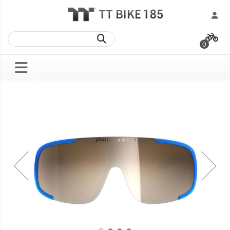
跳
過
0
到
內
容
Skip
Skip
to
to
the
the
end
beginning
of
of
the
the
images
images
gallery
gallery