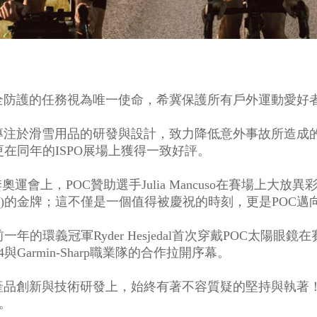
安全防護的任務視為唯一使命，希冀保護所有戶外運動愛好
OC專注於滑雪用品的研發與設計，致力降低意外事故所造
在同年的ISPO展場上獲得一致好評。
)冬季奧運會上，POC贊助選手Julia Mancuso在賽場上
Slalom)的金牌；這不僅是一個值得被慶祝的時刻，更是PO
一年的環義冠軍Ryder Hesjedal首次穿戴POC太陽
與Garmin-Sharp職業隊的合作拉開序幕。
在產品創新與技術研發上，始終有著不容質疑的堅持與執著
。