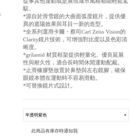
從事其他運動或是展現城市風格都能輕鬆駕
馭。
*源自於滑雪鏡的大曲面弧度鏡片，提供優
異的遮陽效果與耳目一新的造型。
*全系列選用卡爾・蔡司Carl Zeiss Vision的
Clarity鏡片技術，可增強對比度以及色彩清
晰度。
*grilamid 材質框架提供輕量化、優良延展
性與耐久性，適合長時間休閒運動配戴。
*止滑橡膠墊放置於鼻墊與左右鏡腳，確保
眼鏡本體在運動時不容易滑動。
*可替換鏡片式設計。
此商品有庫存時通知我