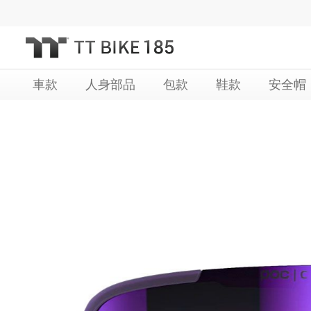
跳
過
到
內
車款
人身部品
包款
鞋款
安全帽
容
Skip
Skip
to
to
the
the
end
beginning
of
of
the
the
images
images
gallery
gallery