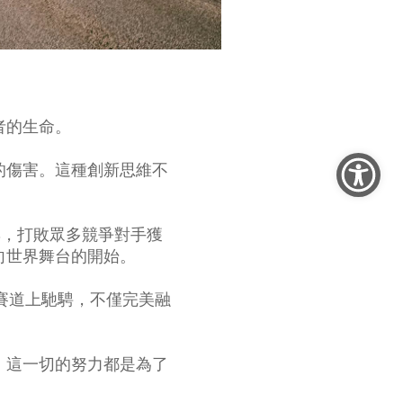
者的生命。
成的傷害。這種創新思維不
大放異彩，打敗眾多競爭對手獲
C邁向世界舞台的開始。
眼鏡在賽道上馳騁，不僅完美融
！這一切的努力都是為了