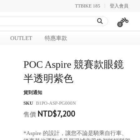
TTBIKE 185
登入會員
0
OUTLET
特惠車款
POC Aspire 競賽款眼鏡
半透明紫色
貨到通知
SKU
B1PO-ASP-PG000N
NTD$7,200
售價
*Aspire 的設計，讓您不論是騎乘自行車、