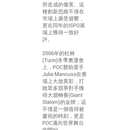
所造成的傷害。這
種創新思維不僅在
市場上廣受迴響，
更在同年的ISPO展
場上獲得一致好
評。
2006年的杜林
(Turin)冬季奧運會
上，POC贊助選手
Julia Mancuso在賽
場上大放異彩，打
敗眾多競爭對手獲
得大迴轉賽(Giant
Slalom)的金牌；這
不僅是一個值得被
慶祝的時刻，更是
POC邁向世界舞台
的開始。