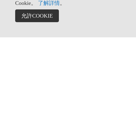
Cookie。
了解詳情
。
允許COOKIE
TT BIKE 185 曜越單車網路商城，提供自行車、配件、品
牌車款與全台門市服務資訊。
門市據點
曜越單車總公司