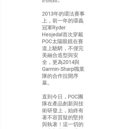
2013年的環法賽事
上，前一年的環義
冠軍Ryder
Hesjedal首次穿戴
POC太陽眼鏡在賽
道上馳騁，不僅完
美融合造型與安
全，更為2014與
Garmin-Sharp職業
隊的合作拉開序
幕。
直到今日，POC團
隊在產品創新與技
術研發上，始終有
著不容質疑的堅持
與執著！這一切的