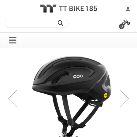
跳
過
0
到
內
容
Skip
Skip
to
to
the
the
end
beginning
of
of
the
the
images
images
gallery
gallery