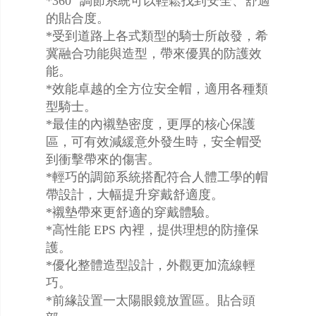
*360° 調節系統可以輕鬆找到安全、舒適
的貼合度。
*受到道路上各式類型的騎士所啟發，希
冀融合功能與造型，帶來優異的防護效
能。
*效能卓越的全方位安全帽，適用各種類
型騎士。
*最佳的內襯墊密度，更厚的核心保護
區，可有效減緩意外發生時，安全帽受
到衝擊帶來的傷害。
*輕巧的調節系統搭配符合人體工學的帽
帶設計，大幅提升穿戴舒適度。
*襯墊帶來更舒適的穿戴體驗。
*高性能 EPS 內裡，提供理想的防撞保
護。
*優化整體造型設計，外觀更加流線輕
巧。
*前緣設置一太陽眼鏡放置區。貼合頭