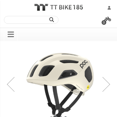
跳
過
0
到
內
容
Skip
Skip
to
to
the
the
end
beginning
of
of
the
the
images
images
gallery
gallery