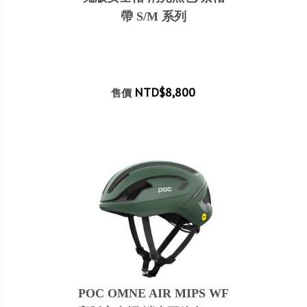
帶 S/M 系列
NTD$8,800
售價
POC OMNE AIR MIPS WF