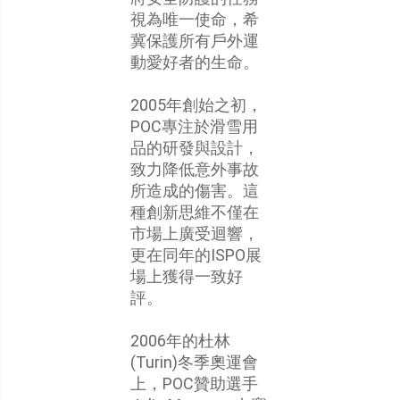
視為唯一使命，希
冀保護所有戶外運
動愛好者的生命。
2005年創始之初，
POC專注於滑雪用
品的研發與設計，
致力降低意外事故
所造成的傷害。這
種創新思維不僅在
市場上廣受迴響，
更在同年的ISPO展
場上獲得一致好
評。
2006年的杜林
(Turin)冬季奧運會
上，POC贊助選手