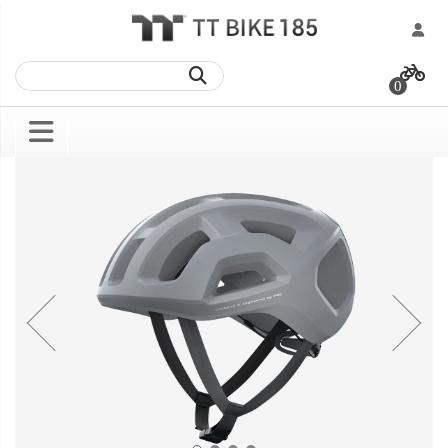
跳
過
0
到
內
容
Skip
Skip
to
to
the
the
end
beginning
of
of
the
the
images
images
gallery
gallery