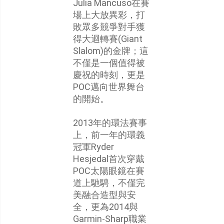
Julia Mancuso在賽
場上大放異彩，打
敗眾多競爭對手獲
得大迴轉賽(Giant
Slalom)的金牌；這
不僅是一個值得被
慶祝的時刻，更是
POC邁向世界舞台
的開始。
2013年的環法賽事
上，前一年的環義
冠軍Ryder
Hesjedal首次穿戴
POC太陽眼鏡在賽
道上馳騁，不僅完
美融合造型與安
全，更為2014與
Garmin-Sharp職業