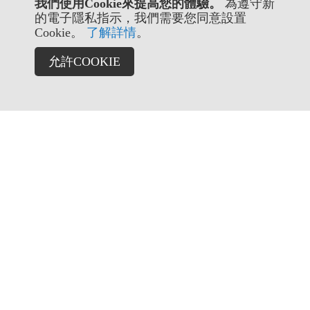
我們使用Cookie來提高您的體驗。
為遵守新
的電子隱私指示，我們需要您同意設置
Cookie。
了解詳情
。
允許COOKIE
TT BIKE 185 曜越單車網路商城，提供自行車、配件、品
牌車款與全台門市服務資訊。
門市據點