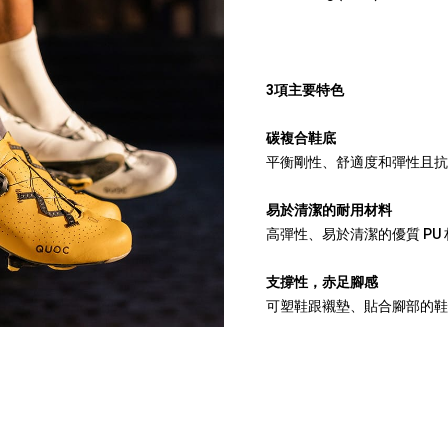
3項主要特色
碳複合鞋底
平衡剛性、舒適度和彈性且抗
易於清潔的耐用材料
高彈性、易於清潔的優質 PU 
支撐性，赤足腳感
可塑鞋跟襯墊、貼合腳部的鞋