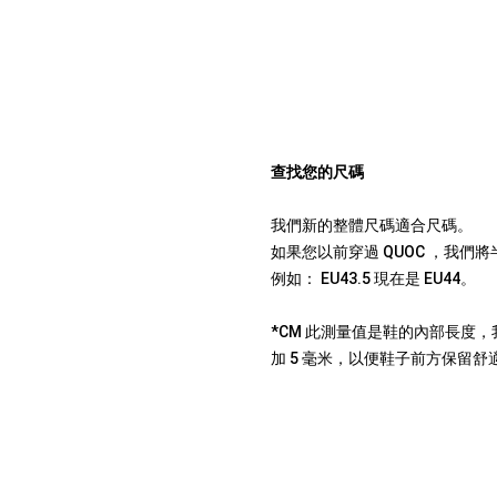
查找您的尺碼
我們新的整體尺碼適合尺碼。
如果您以前穿過 QUOC ，我們
例如： EU43.5 現在是 EU44。
*CM 此測量值是鞋的內部長度
加 5 毫米，以便鞋子前方保留舒