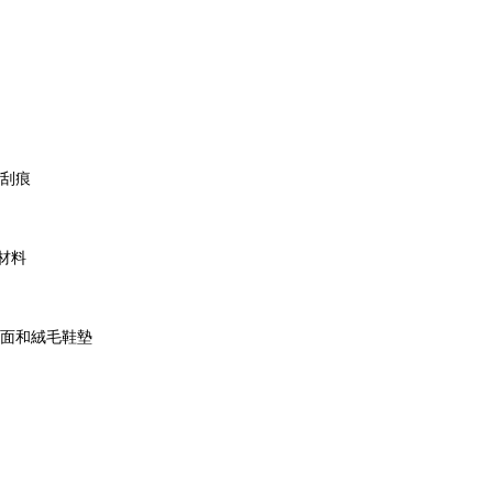
刮痕
材料
面和絨毛鞋墊