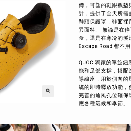
備，可塑的鞋跟襯墊
計，提供了全天所需
鞋頭保護罩，鞋面採
異面料。 無論是在
食，還是在寒冷的溪流
Escape Road 
QUOC 獨家的單旋
能和足部支撐，搭配
導線座，用於側向的
統的即時釋放功能，
完善的通風孔位確保
應各種氣候和季節。