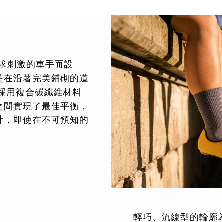
專為尋求刺激的車手而設
是在沿著完美鋪砌的道
採用複合碳纖維材料
之間實現了最佳平衡，
計，即使在不可預知的
。
輕巧、流線型的輪廓