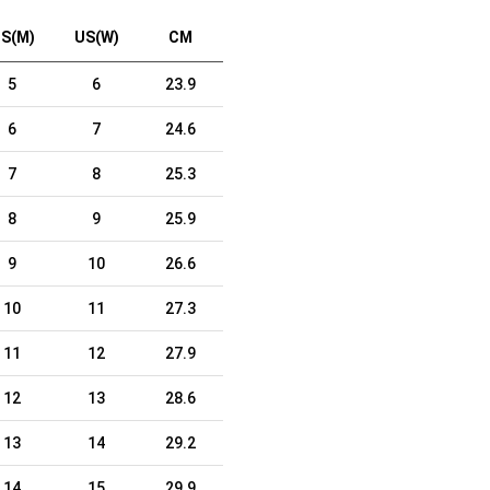
S(M)
US(W)
CM
5
6
23.9
6
7
24.6
7
8
25.3
8
9
25.9
9
10
26.6
10
11
27.3
11
12
27.9
12
13
28.6
13
14
29.2
14
15
29.9