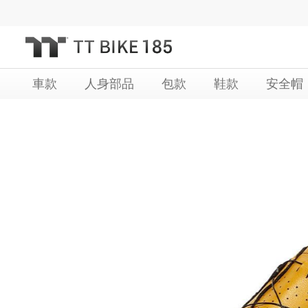
跳
過
到
內
車款
人身部品
包款
鞋款
安全帽
容
Skip
Skip
to
to
the
the
end
beginning
of
of
the
the
images
images
gallery
gallery