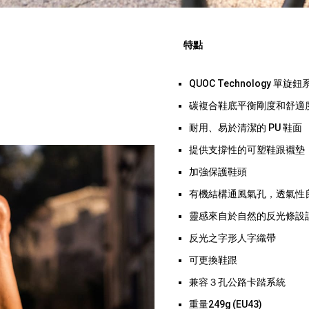
特點
QUOC Technology 單
碳複合鞋底平衡剛度和舒適
耐用、易於清潔的 PU 鞋面
提供支撐性的可塑鞋跟襯墊
加強保護鞋頭
有機結構通風氣孔，透氣性
靈感來自於自然的反光條設
反光之字形人字織帶
可更換鞋跟
兼容３孔公路卡踏系統
重量249g (EU43)