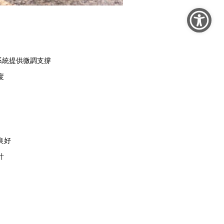
旋鈕系統提供微調支撐
度
良好
計