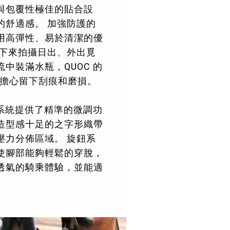
與包覆性極佳的貼合設
的舒適感。 加強防護的
用高彈性、易於清潔的優
停下來拍攝日出、外出覓
中裝滿水瓶，QUOC 的
都不用擔心留下刮痕和磨損。
鈕系統提供了精準的微調功
造型感十足的之字形織帶
壓力分佈區域。 旋鈕系
使腳部能夠輕鬆的穿脫，
透氣的騎乘體驗，並能適