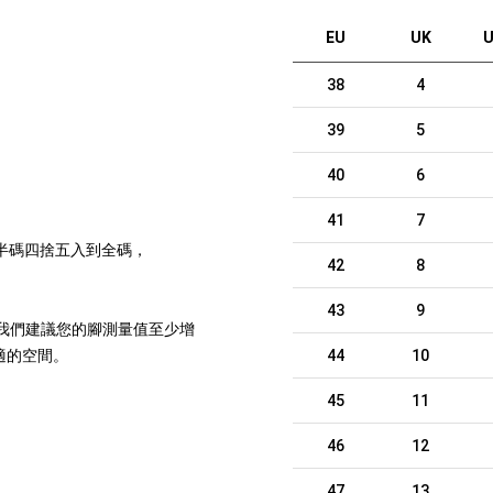
EU
UK
U
38
4
39
5
40
6
41
7
將半碼四捨五入到全碼，
42
8
43
9
，我們建議您的腳測量值至少增
適的空間。
44
10
45
11
46
12
47
13