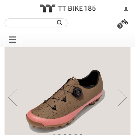
跳
過
0
到
內
容
Skip
Skip
to
to
the
the
end
beginning
of
of
the
the
images
images
gallery
gallery