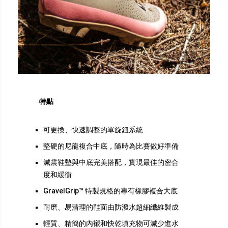
特點
可更換、快速調整的單旋鈕系統
堅硬的尼龍複合中底，隨時為比賽做好準備
減震鞋墊與中底完美搭配，實現最佳的密合
度和緩衝
GravelGrip™ 特製規格的專有橡膠複合大底
耐磨、易清理的鞋面由防潑水超細纖維製成
輕質、精簡的內襯和快乾填充物可減少進水