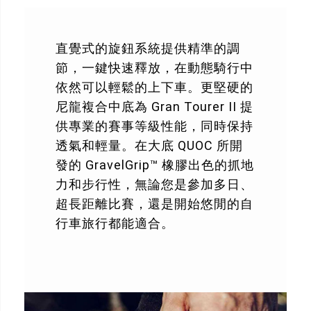
直覺式的旋鈕系統提供精準的調
節，一鍵快速釋放，在動態騎行中
依然可以輕鬆的上下車。更堅硬的
尼龍複合中底為 Gran Tourer II 提
供專業的賽事等級性能，同時保持
透氣和輕量。在大底 QUOC 所開
發的 GravelGrip™ 橡膠出色的抓地
力和步行性，無論您是參加多日、
超長距離比賽，還是開始悠閒的自
行車旅行都能適合。