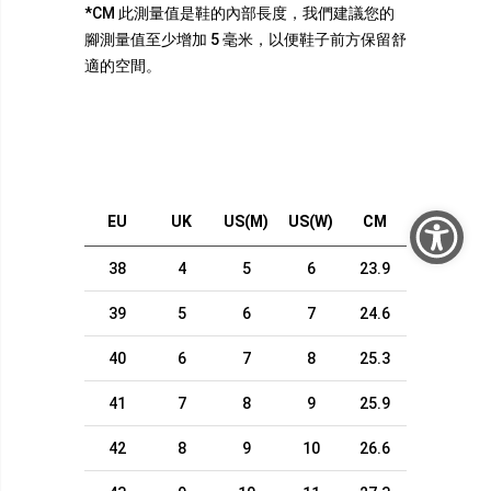
*CM 此測量值是鞋的內部長度，我們建議您的
腳測量值至少增加 5 毫米，以便鞋子前方保留舒
適的空間。
EU
UK
US(M)
US(W)
CM
38
4
5
6
23.9
39
5
6
7
24.6
40
6
7
8
25.3
41
7
8
9
25.9
42
8
9
10
26.6