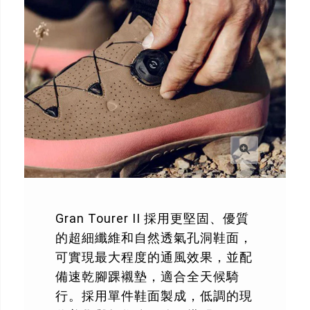
Gran Tourer II 採用更堅固、優質
的超細纖維和自然透氣孔洞鞋面，
可實現最大程度的通風效果，並配
備速乾腳踝襯墊，適合全天候騎
行。採用單件鞋面製成，低調的現