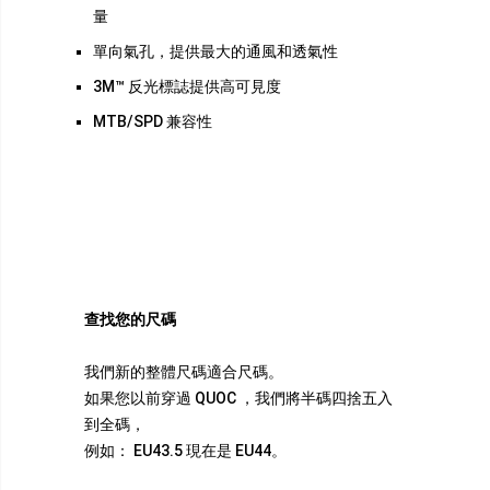
量
單向氣孔，提供最大的通風和透氣性
3M™ 反光標誌提供高可見度
MTB/SPD 兼容性
查找您的尺碼
我們新的整體尺碼適合尺碼。
如果您以前穿過 QUOC ，我們將半碼四捨五入
到全碼，
例如： EU43.5 現在是 EU44。