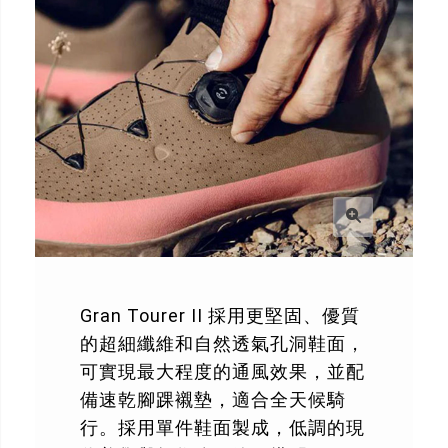
Gran Tourer II 採用更堅固、優質
的超細纖維和自然透氣孔洞鞋面，
可實現最大程度的通風效果，並配
備速乾腳踝襯墊，適合全天候騎
行。採用單件鞋面製成，低調的現