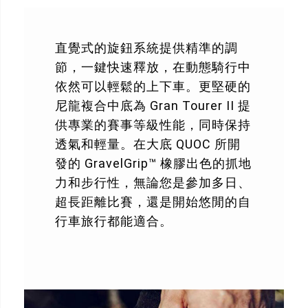
直覺式的旋鈕系統提供精準的調
節，一鍵快速釋放，在動態騎行中
依然可以輕鬆的上下車。更堅硬的
尼龍複合中底為 Gran Tourer II 提
供專業的賽事等級性能，同時保持
透氣和輕量。在大底 QUOC 所開
發的 GravelGrip™ 橡膠出色的抓地
力和步行性，無論您是參加多日、
超長距離比賽，還是開始悠閒的自
行車旅行都能適合。