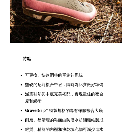
特點
可更換、快速調整的單旋鈕系統
堅硬的尼龍複合中底，隨時為比賽做好準備
減震鞋墊與中底完美搭配，實現最佳的密合
度和緩衝
GravelGrip™ 特製規格的專有橡膠複合大底
耐磨、易清理的鞋面由防潑水超細纖維製成
輕質、精簡的內襯和快乾填充物可減少進水