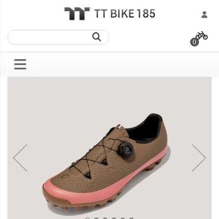
跳
過
0
到
內
容
Skip
Skip
to
to
the
the
end
beginning
of
of
the
the
images
images
gallery
gallery