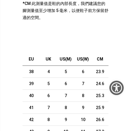
*CM 此測量值是鞋的內部長度，我們建議您的
腳測量值至少增加 5 毫米，以便鞋子前方保留舒
適的空間。
EU
UK
US(M)
US(W)
CM
38
4
5
6
23.9
39
5
6
7
24.6
40
6
7
8
25.3
41
7
8
9
25.9
42
8
9
10
26.6