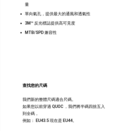
量
單向氣孔，提供最大的通風和透氣性
3M™ 反光標誌提供高可見度
MTB/SPD 兼容性
查找您的尺碼
我們新的整體尺碼適合尺碼。
如果您以前穿過 QUOC ，我們將半碼四捨五入
到全碼，
例如： EU43.5 現在是 EU44。