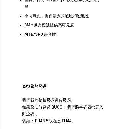
量
單向氣孔，提供最大的通風和透氣性
3M™ 反光標誌提供高可見度
MTB/SPD 兼容性
查找您的尺碼
我們新的整體尺碼適合尺碼。
如果您以前穿過 QUOC ，我們將半碼四捨五入
到全碼，
例如： EU43.5 現在是 EU44。