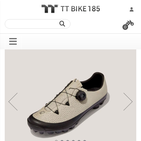
跳
過
0
到
內
容
Skip
Skip
to
to
the
the
end
beginning
of
of
the
the
images
images
gallery
gallery