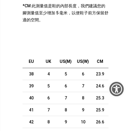
*CM 此測量值是鞋的內部長度，我們建議您的
腳測量值至少增加 5 毫米，以便鞋子前方保留舒
適的空間。
EU
UK
US(M)
US(W)
CM
38
4
5
6
23.9
39
5
6
7
24.6
40
6
7
8
25.3
41
7
8
9
25.9
42
8
9
10
26.6