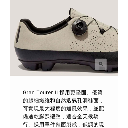
Gran Tourer II 採用更堅固、優質
的超細纖維和自然透氣孔洞鞋面，
可實現最大程度的通風效果，並配
備速乾腳踝襯墊，適合全天候騎
行。採用單件鞋面製成，低調的現