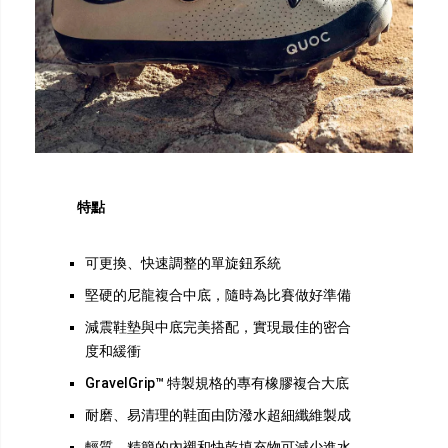
特點
可更換、快速調整的單旋鈕系統
堅硬的尼龍複合中底，隨時為比賽做好準備
減震鞋墊與中底完美搭配，實現最佳的密合
度和緩衝
GravelGrip™ 特製規格的專有橡膠複合大底
耐磨、易清理的鞋面由防潑水超細纖維製成
輕質、精簡的內襯和快乾填充物可減少進水