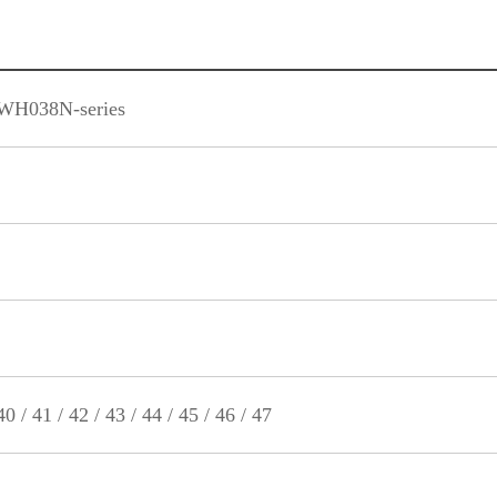
H038N-series
0 / 41 / 42 / 43 / 44 / 45 / 46 / 47