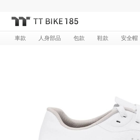
跳
過
到
內
車款
人身部品
包款
鞋款
安全帽
容
Skip
Skip
to
to
the
the
end
beginning
of
of
the
the
images
images
gallery
gallery