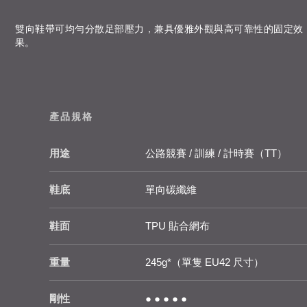
雙向鞋帶可均勻分散足部壓力，兼具優雅外觀與高可靠性的固定效
果。
產品規格
用途
公路競賽 / 訓練 / 計時賽（TT）
鞋底
單向碳纖維
鞋面
TPU 貼合網布
重量
245g*（單隻 EU42 尺寸）
剛性
● ● ● ● ●