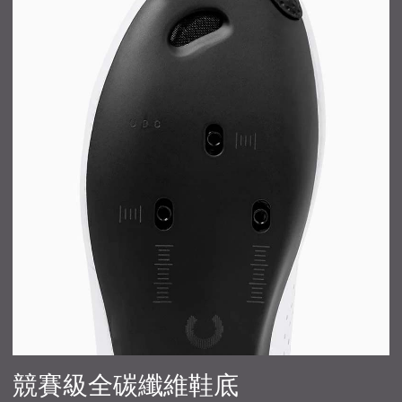
競賽級全碳纖維鞋底