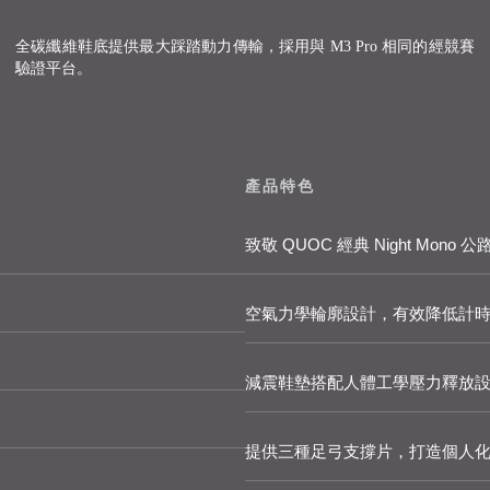
全碳纖維鞋底提供最大踩踏動力傳輸，採用與 M3 Pro 相同的經競賽
驗證平台。
產品特色
致敬 QUOC 經典 Night Mon
空氣力學輪廓設計，有效降低計
減震鞋墊搭配人體工學壓力釋放
提供三種足弓支撐片，打造個人