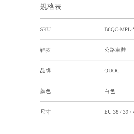
規格表
SKU
B8QC-MPL-W
鞋款
公路車鞋
品牌
QUOC
顏色
白色
尺寸
EU 38 / 39 / 4