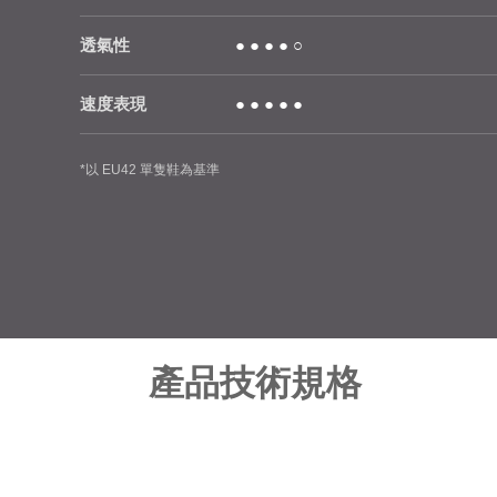
透氣性
● ● ● ● ○
速度表現
● ● ● ● ●
*以 EU42 單隻鞋為基準
產品技術規格