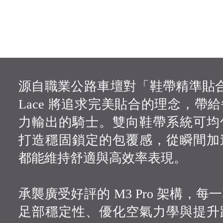
源自職業公路車壇對「鞋帶精準貼合」
Lace 將追求完美貼合的理念，帶
力輸出的騎士。雙向鞋帶系統可均
打造穩固鎖定的包覆感，從瞬間加
都能維持舒適與高效率表現。
承襲廣受好評的 M3 Pro 架構，
足部穩定性、優化空氣力學與提升