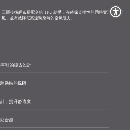
三層技術網布搭配交錯 TPU 結構，在確保支撐性的同時實現輕量通
風，並有效降低高速騎乘時的空氣阻力。
o 公路車鞋的復古設計
時騎乘時的風阻
設計，提升舒適度
化貼合感