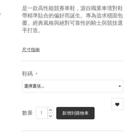
是一款高性能競賽車鞋，源自職業車壇對鞋
帶精準貼合的偏好而誕生。專為追求穩固包
覆、經典風格與絕對可靠性的騎士與競技選
手打造。
尺寸指南
鞋碼
數量
新增到購物車