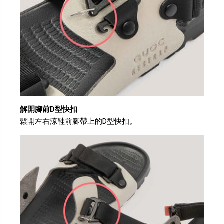
解開腳前D型快扣
鬆開左右涼鞋前腳帶上的D型快扣。