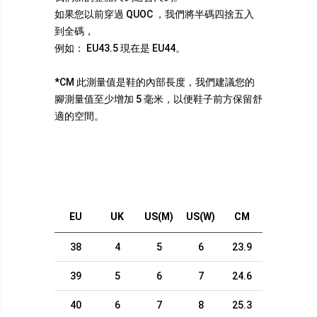
如果您以前穿過 QUOC ，我們將半碼四捨五入
到全碼，
例如： EU43.5 現在是 EU44。
*CM 此測量值是鞋的內部長度，我們建議您的
腳測量值至少增加 5 毫米，以便鞋子前方保留舒
適的空間。
EU
UK
US(M)
US(W)
CM
38
4
5
6
23.9
39
5
6
7
24.6
40
6
7
8
25.3