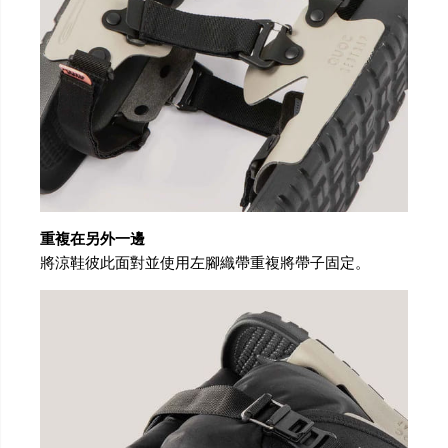
重複在另外一邊
將涼鞋彼此面對並使用左腳織帶重複將帶子固定。