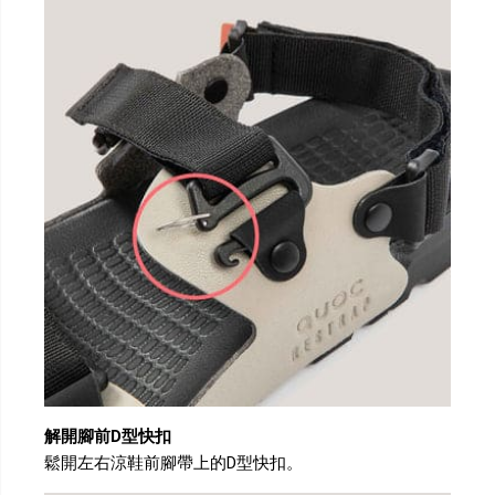
解開腳前D型快扣
鬆開左右涼鞋前腳帶上的D型快扣。