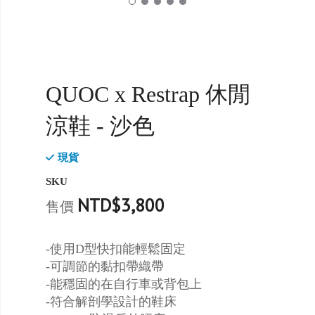
QUOC x Restrap 休閒
涼鞋 - 沙色
現貨
SKU
NTD$3,800
售價
-使用D型快扣能輕鬆固定
-可調節的黏扣帶織帶
-能穩固的在自行車或背包上
-符合解剖學設計的鞋床