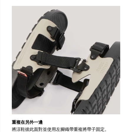
重複在另外一邊
將涼鞋彼此面對並使用左腳織帶重複將帶子固定。