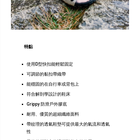
特點
使用D型快扣能輕鬆固定
可調節的黏扣帶織帶
能穩固的在自行車或背包上
符合解剖學設計的鞋床
Grippy 防滑戶外膠底
耐用、優質的超細纖維面料
帶紋理的透氣鞋墊可提供最大的氣流和透氣
性