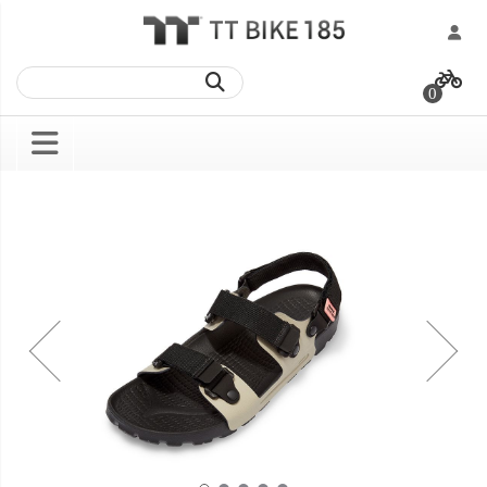
跳
過
0
到
內
容
Skip
Skip
to
to
the
the
end
beginning
of
of
the
the
images
images
gallery
gallery