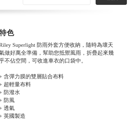
特色
Riley Superlight 防雨外套方便收納，隨時為壞天
氣做好萬全準備，幫助您抵禦風雨，折疊起來幾
乎不佔空間，可收進車衣的口袋中。
+ 含彈力膜的雙層貼合布料
+ 超輕量布料
+ 防潑水
+ 防風
+ 透氣
+ 英國製造