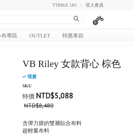
TTBIKE 185
登入會員
0
小布專區
OUTLET
特惠車款
VB Riley 女款背心 棕色
現貨
SKU
NTD$5,088
特價
NTD$8,480
含彈力膜的雙層貼合布料
超輕量布料