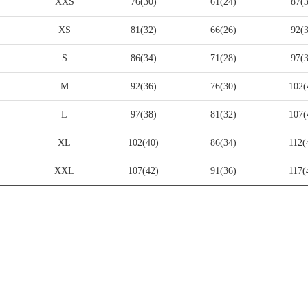
XXS
76(30)
61(24)
87(
XS
81(32)
66(26)
92(
S
86(34)
71(28)
97(
M
92(36)
76(30)
102(
L
97(38)
81(32)
107(
XL
102(40)
86(34)
112(
XXL
107(42)
91(36)
117(