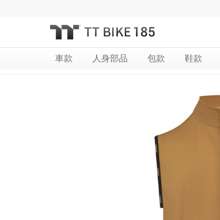
跳
過
到
內
容
車款
人身部品
包款
鞋款
Skip
Skip
to
to
the
the
end
beginning
of
of
the
the
images
images
gallery
gallery