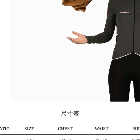
可
尺寸表
ATIO
SIZE
CHEST
WAIST
HI