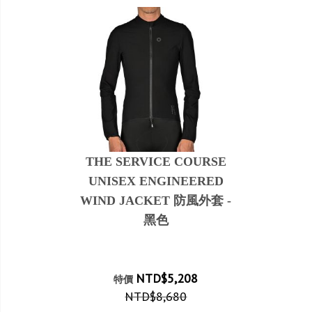
THE SERVICE COURSE
UNISEX ENGINEERED
WIND JACKET 防風外套 -
黑色
NTD$5,208
特價
NTD$8,680