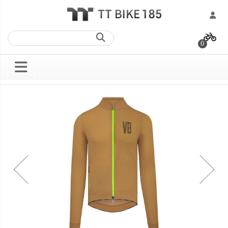
跳
過
0
到
內
容
Skip
Skip
to
to
the
the
end
beginning
of
of
the
the
images
images
gallery
gallery