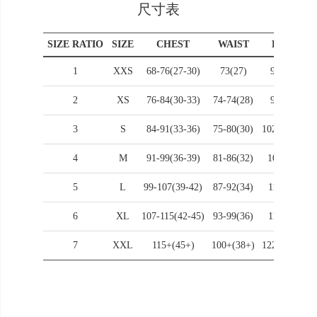
尺寸表
SIZE RATIO
SIZE
CHEST
WAIST
HIPS
1
XXS
68-76(27-30)
73(27)
92(36)
2
XS
76-84(30-33)
74-74(28)
97(38)
3
S
84-91(33-36)
75-80(30)
102_ls(40)
4
M
91-99(36-39)
81-86(32)
107(42)
5
L
99-107(39-42)
87-92(34)
112(44)
6
XL
107-115(42-45)
93-99(36)
117(46)
7
XXL
115+(45+)
100+(38+)
122+(48+)