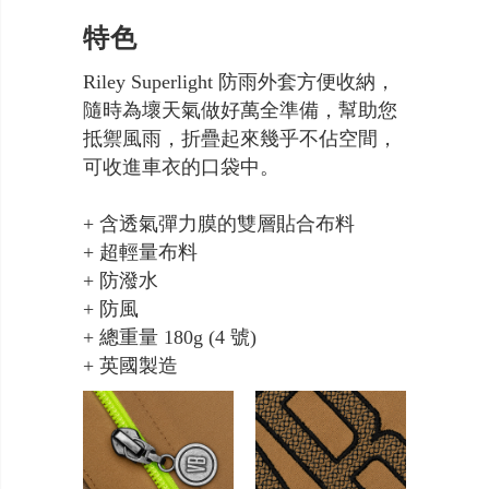
特色
Riley Superlight 防雨外套方便收納，
隨時為壞天氣做好萬全準備，幫助您
抵禦風雨，折疊起來幾乎不佔空間，
可收進車衣的口袋中。
+ 含透氣彈力膜的雙層貼合布料
+ 超輕量布料
+ 防潑水
+ 防風
+ 總重量 180g (4 號)
+ 英國製造