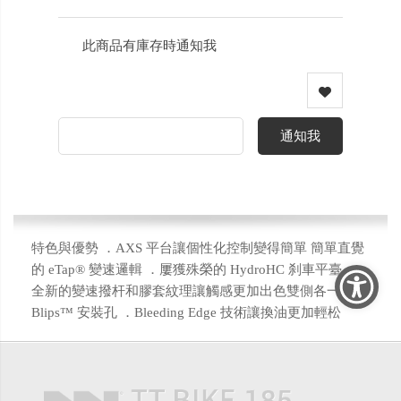
此商品有庫存時通知我
通知我
特色與優勢 ．AXS 平台讓個性化控制變得簡單 簡單直覺
的 eTap® 變速邏輯 ．屢獲殊榮的 HydroHC 刹車平臺 ．
全新的變速撥杆和膠套紋理讓觸感更加出色雙側各一個
Blips™ 安裝孔 ．Bleeding Edge 技術讓換油更加輕松