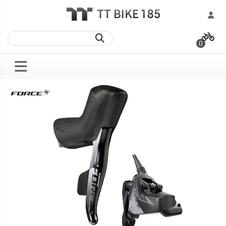
跳
過
0
到
內
容
Skip
Skip
to
to
the
the
end
beginning
of
of
the
the
images
images
gallery
gallery