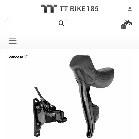
跳
過
0
到
內
容
Skip
Skip
to
to
the
the
end
beginning
of
of
the
the
images
images
gallery
gallery